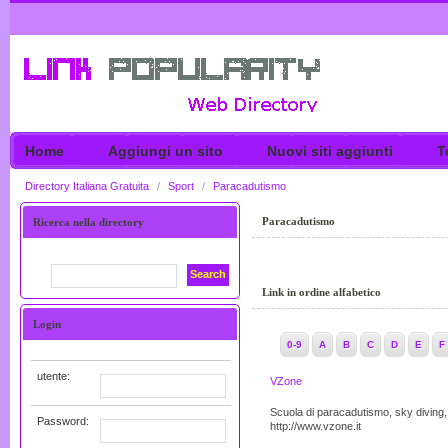
Home
Aggiungi un sito
Nuovi siti aggiunti
T
Directory Italiana Gratuita
/
Sport
/
Paracadutismo
Paracadutismo
Ricerca nella directory
Search
Link in ordine alfabetico
Login
0-9
A
B
C
D
E
F
utente:
VZone
Scuola di paracadutismo, sky diving, 
Password:
http://www.vzone.it