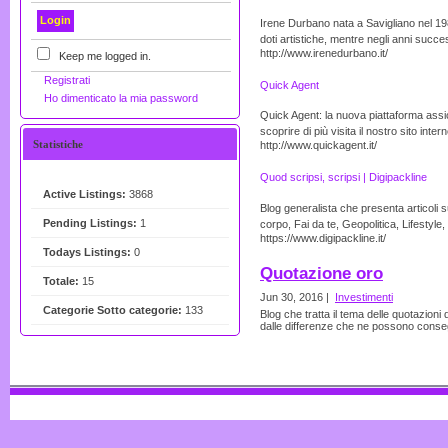
Irene Durbano nata a Savigliano nel 19
doti artistiche, mentre negli anni succes
http://www.irenedurbano.it/
Keep me logged in.
Registrati
Quick Agent
Ho dimenticato la mia password
Quick Agent: la nuova piattaforma assic
scoprire di più visita il nostro sito intern
Statistiche
http://www.quickagent.it/
Quod scripsi, scripsi | Digipackline
Active Listings:
3868
Blog generalista che presenta articoli 
Pending Listings:
1
corpo, Fai da te, Geopolitica, Lifestyle,
https://www.digipackline.it/
Todays Listings:
0
Quotazione oro
Totale:
15
Jun 30, 2016 |
Investimenti
Categorie Sotto categorie:
133
Blog che tratta il tema delle quotazioni 
dalle differenze che ne possono conseg