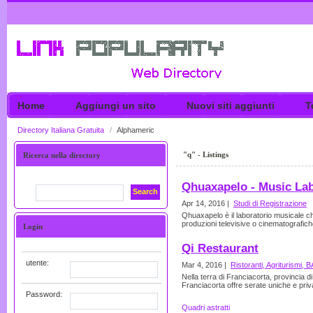
Home
Aggiungi un sito
Nuovi siti aggiunti
T
Directory Italiana Gratuita
/
Alphameric
"q" - Listings
Ricerca nella directory
Qhuaxapelo - Music La
Search
Apr 14, 2016 |
Studi di Registrazione
Qhuaxapelo è il laboratorio musicale che
produzioni televisive o cinematografich
Login
Qi Restaurant
utente:
Mar 4, 2016 |
Ristoranti, Agriturismi, 
Nella terra di Franciacorta, provincia di
Franciacorta offre serate uniche e priv
Password:
Quadri astratti