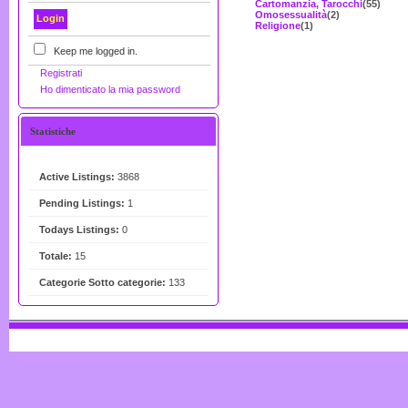
Cartomanzia, Tarocchi
(55)
Omosessualità
(2)
Religione
(1)
Keep me logged in.
Registrati
Ho dimenticato la mia password
Statistiche
Active Listings:
3868
Pending Listings:
1
Todays Listings:
0
Totale:
15
Categorie Sotto categorie:
133