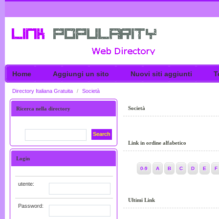
Home
Aggiungi un sito
Nuovi siti aggiunti
T
Directory Italiana Gratuita
/
Società
Società
Ricerca nella directory
Search
Link in ordine alfabetico
Login
0-9
A
B
C
D
E
F
utente:
Ultimi Link
Password: