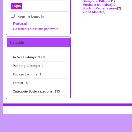
Disegno e Pittura
(11)
Musica e Musicisti
(12)
Studi di Registrazione
(2)
Video Maker
(5)
Keep me logged in.
Registrati
Ho dimenticato la mia password
Statistiche
Active Listings:
3868
Pending Listings:
1
Todays Listings:
1
Totale:
15
Categorie Sotto categorie:
133