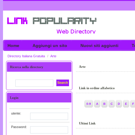
Home
Aggiungi un sito
Nuovi siti aggiunti
T
Directory Italiana Gratuita
/
Arte
Arte
Ricerca nella directory
Search
Link in ordine alfabetico
Login
0-9
A
B
C
D
E
F
utente:
Ultimi Link
Password: