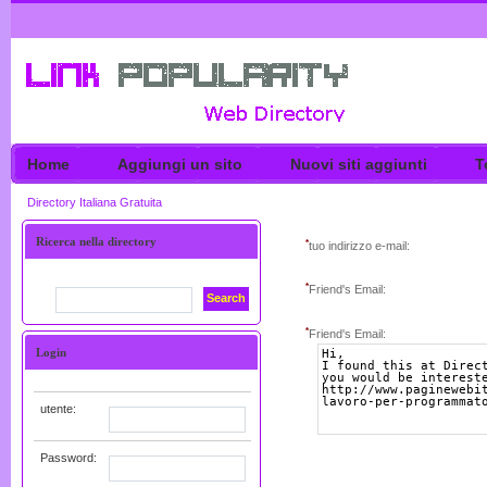
Home
Aggiungi un sito
Nuovi siti aggiunti
T
Directory Italiana Gratuita
Ricerca nella directory
*
tuo indirizzo e-mail:
*
Friend's Email:
Search
*
Friend's Email:
Login
utente:
Password: