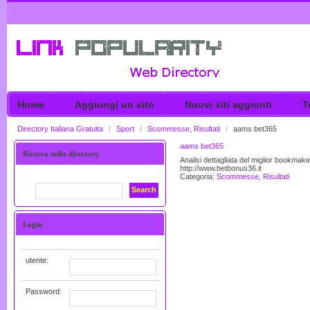
Home
Aggiungi un sito
Nuovi siti aggiunti
T
Directory Italiana Gratuita
/
Sport
/
Scommesse, Risultati
/
aams bet365
aams bet365
Ricerca nella directory
Analisi dettagliata del miglior bookmak
http://www.betbonus36.it
Categoria:
Scommesse, Risultati
Search
Login
utente:
Password: