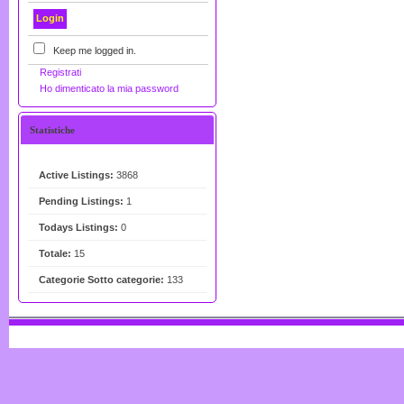
Keep me logged in.
Registrati
Ho dimenticato la mia password
Statistiche
Active Listings:
3868
Pending Listings:
1
Todays Listings:
0
Totale:
15
Categorie Sotto categorie:
133